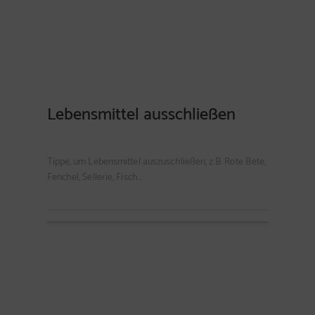
Lebensmittel ausschließen
Tippe, um Lebensmittel auszuschließen, z.B. Rote Bete,
Fenchel, Sellerie, Fisch...