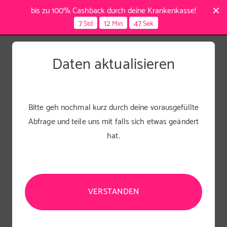
bis zu 100% Cashback durch deine Krankenkasse!
7
12
46
Std
Min
Sek
Was ist dein Ziel?
Daten aktualisieren
Wir nutzen dein Ziel um dein Programm optimal auf
dich anzupassen.
Bitte geh nochmal kurz durch deine vorausgefüllte
Abfrage und teile uns mit falls sich etwas geändert
hat.
VERSTANDEN
Deine Ernährungsweise