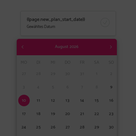
{{page.new_plan_start_date}}
Gewähltes Datum
August
2026
MO
DI
MI
DO
FR
SA
SO
27
28
29
30
31
1
2
3
4
5
6
7
8
9
10
11
12
13
14
15
16
17
18
19
20
21
22
23
24
25
26
27
28
29
30