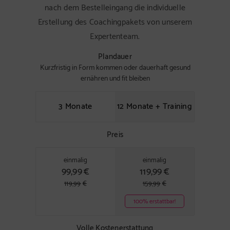
nach dem Bestelleingang die individuelle
Erstellung des Coachingpakets von unserem
Expertenteam.
Plandauer
Kurzfristig in Form kommen oder dauerhaft gesund
ernähren und fit bleiben
3 Monate
12 Monate + Training
Preis
einmalig
einmalig
99,99
€
119,99
€
119,99
€
159,99
€
100% erstattbar!
Volle Kostenerstattung