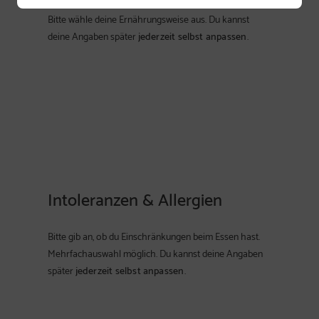
Bitte wähle deine Ernährungsweise aus. Du kannst
deine Angaben später
jederzeit selbst anpassen
.
Intoleranzen & Allergien
Bitte gib an, ob du Einschränkungen beim Essen hast.
Mehrfachauswahl möglich. Du kannst deine Angaben
später
jederzeit selbst anpassen
.